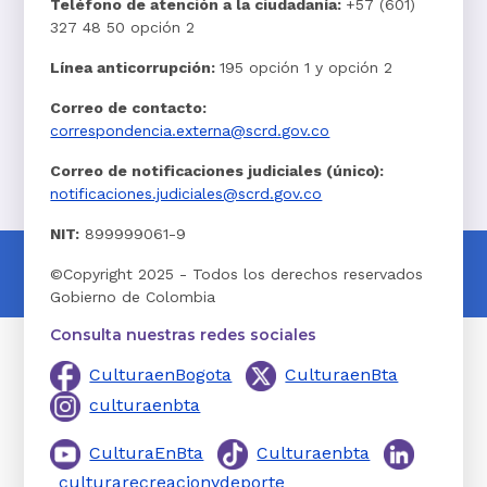
Teléfono de atención a la ciudadanía:
+57 (601)
327 48 50 opción 2
Línea anticorrupción:
195 opción 1 y opción 2
Correo de contacto:
correspondencia.externa@scrd.gov.co
Correo de notificaciones judiciales (único):
notificaciones.judiciales@scrd.gov.co
NIT:
899999061-9
©Copyright 2025 - Todos los derechos reservados
Gobierno de Colombia
Consulta nuestras redes sociales
CulturaenBogota
CulturaenBta
culturaenbta
CulturaEnBta
Culturaenbta
culturarecreacionydeporte