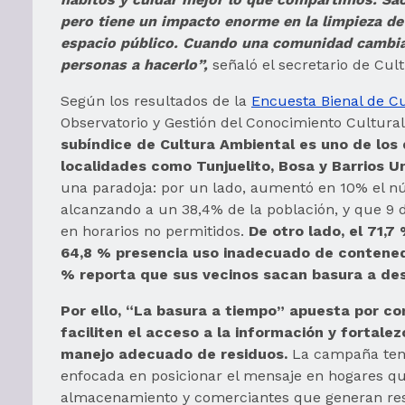
pero tiene un impacto enorme en la limpieza de l
espacio público. Cuando una comunidad cambia
personas a hacerlo”,
señaló el secretario de Cult
Según los resultados de la
Encuesta Bienal de C
Observatorio y Gestión del Conocimiento Cultural
subíndice de Cultura Ambiental es uno de los
localidades como Tunjuelito, Bosa y Barrios U
una paradoja: por un lado, aumentó en 10% el n
alcanzando a un 38,4% de la población, y que 9 
en horarios no permitidos.
De otro lado, el 71,7
64,8 % presencia uso inadecuado de contenedo
% reporta que sus vecinos sacan basura a de
Por ello, “La basura a tiempo” apuesta por c
faciliten el acceso a la información y fortale
manejo adecuado de residuos.
La campaña tend
enfocada en posicionar el mensaje en hogares q
almacenamiento y comerciantes que generan res