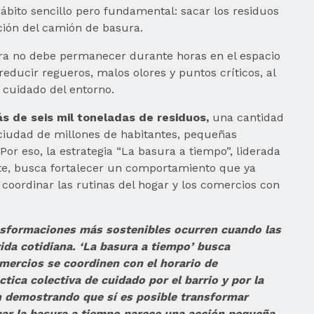
hábito sencillo pero fundamental: sacar los residuos
ción del camión de basura.
sura no debe permanecer durante horas en el espacio
educir regueros, malos olores y puntos críticos, al
 cuidado del entorno.
 de seis mil toneladas de residuos,
una cantidad
a ciudad de millones de habitantes, pequeñas
Por eso, la estrategia “La basura a tiempo”, liderada
rte, busca fortalecer un comportamiento que ya
: coordinar las rutinas del hogar y los comercios con
nsformaciones más sostenibles ocurren cuando las
da cotidiana. ‘La basura a tiempo’ busca
mercios se coordinen con el horario de
tica colectiva de cuidado por el barrio y por la
 demostrando que sí es posible transformar
ar la basura a tiempo parece una acción pequeña,