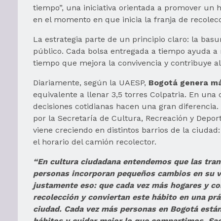
tiempo”, una iniciativa orientada a promover un 
en el momento en que inicia la franja de recolec
La estrategia parte de un principio claro: la ba
público. Cada bolsa entregada a tiempo ayuda a r
tiempo que mejora la convivencia y contribuye al
Diariamente, según la UAESP,
Bogotá genera más
equivalente a llenar 3,5 torres Colpatria. En un
decisiones cotidianas hacen una gran diferencia. 
por la Secretaría de Cultura, Recreación y Depo
viene creciendo en distintos barrios de la ciudad
el horario del camión recolector.
“En cultura ciudadana entendemos que las tra
personas incorporan pequeños cambios en su vi
justamente eso: que cada vez más hogares y co
recolección y conviertan este hábito en una prác
ciudad. Cada vez más personas en Bogotá están
hábitos y cuidar mejor lo que compartimos. Sac