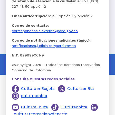
Teléfono de atención a la ciudadanía:
+57 (601)
327 48 50 opción 2
Línea anticorrupción:
195 opción 1 y opción 2
Correo de contacto:
correspondencia.externa@scrd.gov.co
Correo de notificaciones judiciales (único):
notificaciones.judiciales@scrd.gov.co
NIT:
899999061-9
©Copyright 2025 - Todos los derechos reservados
Gobierno de Colombia
Consulta nuestras redes sociales
CulturaenBogota
CulturaenBta
culturaenbta
CulturaEnBta
Culturaenbta
culturarecreacionydeporte